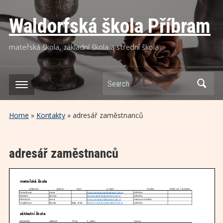
Waldorfská škola Příbram
mateřská škola, základní škola a střední škola
Search
Home
»
Kontakty
»
adresář zaměstnanců
adresář zaměstnanců