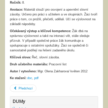
Ročník:
8.
Anotace:
Materiál slouží pro osvojení a upevnění slovní
zásoby. Určeno pro práci s učitelem a ve skupinách. Žáci tvoří
práce o tom, co prožili, přečetli, udělali. Učí se výslovnost na
základě nápodoby.
Očekávaný výstup a klíčové kompetence:
Žák dbá na
správnou výslovnost a také na intonaci vět, stále sleduje
přízvuk. V případě společné práce žák komunikuje a
spolupracuje s ostatními spolužáky. Žáci se společně či
samostatně podílejí na řešení zadaného úkolu.
Klíčová slova:
Řeč, slovní zásoba.
Druh učebního materiálu:
Pracovní list
Autor / vytvořeno:
Mgr. Olena Zakharova/ květen 2012
Ke stažení:
doc
,
pdf
Předchozí
DUMy